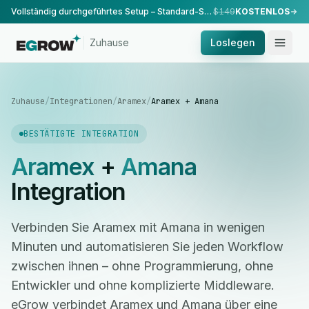
Vollständig durchgeführtes Setup – Standard-Setup, durchgeführt von unserem Team.
$149
KOSTENLOS
Zuhause
Loslegen
Zuhause
/
Integrationen
/
Aramex
/
Aramex + Amana
BESTÄTIGTE INTEGRATION
Aramex
+
Amana
Integration
Verbinden Sie Aramex mit Amana in wenigen
Minuten und automatisieren Sie jeden Workflow
zwischen ihnen – ohne Programmierung, ohne
Entwickler und ohne komplizierte Middleware.
eGrow verbindet Aramex und Amana über eine