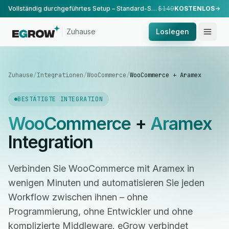
Vollständig durchgeführtes Setup – Standard-Setup, durchgeführt von unserem Team.
$149
KOSTENLOS
Zuhause
Loslegen
Zuhause
/
Integrationen
/
WooCommerce
/
WooCommerce + Aramex
BESTÄTIGTE INTEGRATION
WooCommerce
+
Aramex
Integration
Verbinden Sie WooCommerce mit Aramex in
wenigen Minuten und automatisieren Sie jeden
Workflow zwischen ihnen – ohne
Programmierung, ohne Entwickler und ohne
komplizierte Middleware. eGrow verbindet