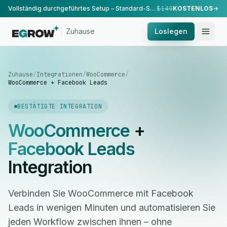
Vollständig durchgeführtes Setup – Standard-Setup, durchgeführt von unserem Team.
$149
KOSTENLOS
Zuhause
Loslegen
Zuhause
/
Integrationen
/
WooCommerce
/
WooCommerce + Facebook Leads
BESTÄTIGTE INTEGRATION
WooCommerce
+
Facebook Leads
Integration
Verbinden Sie WooCommerce mit Facebook
Leads in wenigen Minuten und automatisieren Sie
jeden Workflow zwischen ihnen – ohne