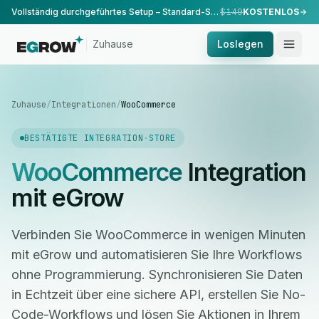
Vollständig durchgeführtes Setup – Standard-Setup, durchgeführt von unserem Team.
$149
KOSTENLOS
Zuhause
Loslegen
Zuhause
/
Integrationen
/
WooCommerce
BESTÄTIGTE INTEGRATION
·
STORE
WooCommerce
Integration
mit eGrow
Verbinden Sie WooCommerce in wenigen Minuten
mit eGrow und automatisieren Sie Ihre Workflows
ohne Programmierung. Synchronisieren Sie Daten
in Echtzeit über eine sichere API, erstellen Sie No-
Code-Workflows und lösen Sie Aktionen in Ihrem