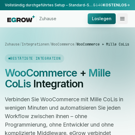
Vollständig durchgeführtes Setup – Standard-Setup, durchgeführt von unserem Team.
$149
KOSTENLOS
Zuhause
Loslegen
Zuhause
/
Integrationen
/
WooCommerce
/
WooCommerce + Mille CoLis
BESTÄTIGTE INTEGRATION
WooCommerce
+
Mille
CoLis
Integration
Verbinden Sie WooCommerce mit Mille CoLis in
wenigen Minuten und automatisieren Sie jeden
Workflow zwischen ihnen – ohne
Programmierung, ohne Entwickler und ohne
komplizierte Middleware. eGrow verbindet