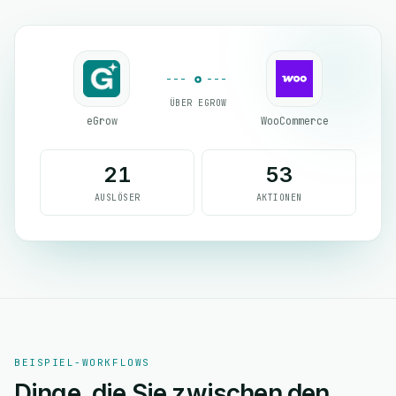
ÜBER EGROW
eGrow
WooCommerce
21
53
AUSLÖSER
AKTIONEN
BEISPIEL-WORKFLOWS
Dinge, die Sie zwischen den