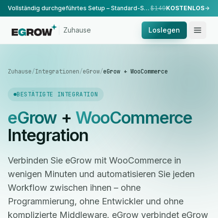
Vollständig durchgeführtes Setup – Standard-Setup, durchgeführt von unserem Team.
$149
KOSTENLOS
Zuhause
Loslegen
Zuhause
/
Integrationen
/
eGrow
/
eGrow + WooCommerce
BESTÄTIGTE INTEGRATION
eGrow
+
WooCommerce
Integration
Verbinden Sie eGrow mit WooCommerce in
wenigen Minuten und automatisieren Sie jeden
Workflow zwischen ihnen – ohne
Programmierung, ohne Entwickler und ohne
komplizierte Middleware. eGrow verbindet eGrow