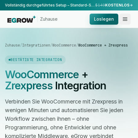
Vollständig durchgeführtes Setup – Standard-Setup, durchgeführt von unserem Team.
$149
KOSTENLOS
Zuhause
Loslegen
Zuhause
/
Integrationen
/
WooCommerce
/
WooCommerce + Zrexpress
BESTÄTIGTE INTEGRATION
WooCommerce
+
Zrexpress
Integration
Verbinden Sie WooCommerce mit Zrexpress in
wenigen Minuten und automatisieren Sie jeden
Workflow zwischen ihnen – ohne
Programmierung, ohne Entwickler und ohne
komplizierte Middleware. eGrow verbindet