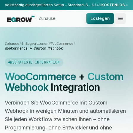
Vollständig durchgeführtes Setup – Standard-Setup, durchgeführt von unserem Team.
$149
KOSTENLOS
Zuhause
Loslegen
Zuhause
/
Integrationen
/
WooCommerce
/
WooCommerce + Custom Webhook
BESTÄTIGTE INTEGRATION
WooCommerce
+
Custom
Webhook
Integration
Verbinden Sie WooCommerce mit Custom
Webhook in wenigen Minuten und automatisieren
Sie jeden Workflow zwischen ihnen – ohne
Programmierung, ohne Entwickler und ohne