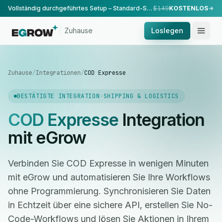
Vollständig durchgeführtes Setup – Standard-Setup, durchgeführt von unserem Team.
$149
KOSTENLOS
Zuhause
Loslegen
Zuhause
/
Integrationen
/
COD Expresse
BESTÄTIGTE INTEGRATION
·
SHIPPING & LOGISTICS
COD Expresse
Integration
mit eGrow
Verbinden Sie COD Expresse in wenigen Minuten
mit eGrow und automatisieren Sie Ihre Workflows
ohne Programmierung. Synchronisieren Sie Daten
in Echtzeit über eine sichere API, erstellen Sie No-
Code-Workflows und lösen Sie Aktionen in Ihrem