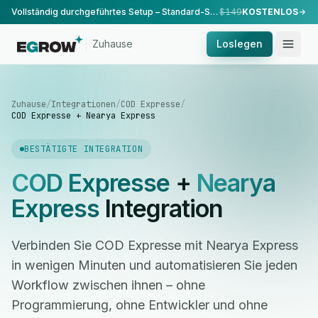
Vollständig durchgeführtes Setup – Standard-Setup, durchgeführt von unserem Team.
$149
KOSTENLOS
Zuhause
Loslegen
Zuhause
/
Integrationen
/
COD Expresse
/
COD Expresse + Nearya Express
BESTÄTIGTE INTEGRATION
COD Expresse
+
Nearya
Express
Integration
Verbinden Sie COD Expresse mit Nearya Express
in wenigen Minuten und automatisieren Sie jeden
Workflow zwischen ihnen – ohne
Programmierung, ohne Entwickler und ohne