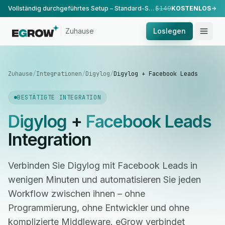
Vollständig durchgeführtes Setup – Standard-Setup, durchgeführt von unserem Team.
$149
KOSTENLOS
Zuhause
Loslegen
Zuhause
/
Integrationen
/
Digylog
/
Digylog + Facebook Leads
BESTÄTIGTE INTEGRATION
Digylog
+
Facebook Leads
Integration
Verbinden Sie Digylog mit Facebook Leads in
wenigen Minuten und automatisieren Sie jeden
Workflow zwischen ihnen – ohne
Programmierung, ohne Entwickler und ohne
komplizierte Middleware. eGrow verbindet