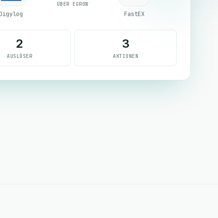
ÜBER EGROW
Digylog
FastEX
2
3
AUSLÖSER
AKTIONEN