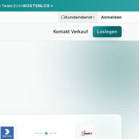
m Team.
$149
KOSTENLOS
Kundendienst
Anmelden
Kontakt Verkauf
Loslegen