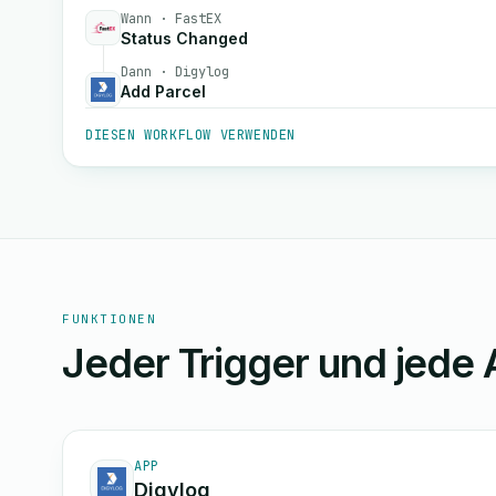
Wann · FastEX
Status Changed
Dann · Digylog
Add Parcel
DIESEN WORKFLOW VERWENDEN
FUNKTIONEN
Jeder Trigger und jede 
APP
Digylog