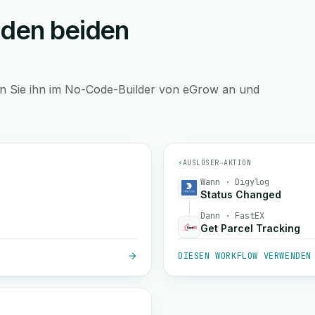
 den beiden
en Sie ihn im No-Code-Builder von eGrow an und
⚡
AUSLÖSER
→
AKTION
Wann · Digylog
Status Changed
Dann · FastEX
Get Parcel Tracking
DIESEN WORKFLOW VERWENDEN