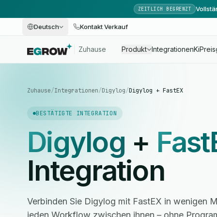
Vollst
ZEITLICH BEGRENZT
Deutsch
Kontakt Verkauf
Zuhause
Produkt
Integrationen
Ki
Preis
Zuhause
/
Integrationen
/
Digylog
/
Digylog + FastEX
BESTÄTIGTE INTEGRATION
Digylog
+
Fast
Integration
Verbinden Sie Digylog mit FastEX in wenigen M
jeden Workflow zwischen ihnen – ohne Progra