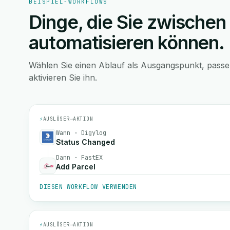
BEISPIEL-WORKFLOWS
Dinge, die Sie zwischen
automatisieren können.
Wählen Sie einen Ablauf als Ausgangspunkt, pass
aktivieren Sie ihn.
⚡
AUSLÖSER
→
AKTION
Wann · Digylog
Status Changed
Dann · FastEX
Add Parcel
DIESEN WORKFLOW VERWENDEN
⚡
AUSLÖSER
→
AKTION