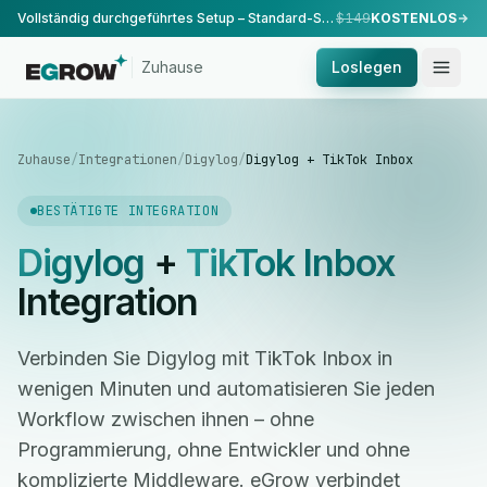
Vollständig durchgeführtes Setup – Standard-Setup, durchgeführt von unserem Team.
$149
KOSTENLOS
Zuhause
Loslegen
Zuhause
/
Integrationen
/
Digylog
/
Digylog + TikTok Inbox
BESTÄTIGTE INTEGRATION
Digylog
+
TikTok Inbox
Integration
Verbinden Sie Digylog mit TikTok Inbox in
wenigen Minuten und automatisieren Sie jeden
Workflow zwischen ihnen – ohne
Programmierung, ohne Entwickler und ohne
komplizierte Middleware. eGrow verbindet