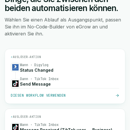
beiden automatisieren können.
Wählen Sie einen Ablauf als Ausgangspunkt, passen
Sie ihn im No-Code-Builder von eGrow an und
aktivieren Sie ihn.
⚡
AUSLÖSER
→
AKTION
Wann · Digylog
Status Changed
Dann · TikTok Inbox
Send Message
DIESEN WORKFLOW VERWENDEN
⚡
AUSLÖSER
→
AKTION
Wann · TikTok Inbox
Message Received (TikTok user → Business)