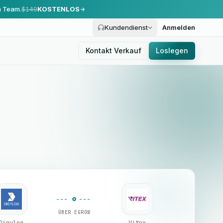
m Team.
$149
KOSTENLOS
Kundendienst
Anmelden
Kontakt Verkauf
Loslegen
ÜBER EGROW
Digylog
Vitex