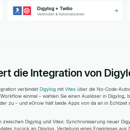
Digylog + Twilio
Verbinden & Automatisieren
ert die Integration von Digy
egration verbindet
Digylog
mit
Vitex
über die No-Code-Autom
n Workflow einmal – wählen Sie einen Auslöser in Digylog, 
Felder zu – und eGrow hält beide Apps von da an in Echtzei
 zwischen Digylog und Vitex: Synchronisierung neuer Digyl
ates zurück an Digylog, Verteilung eines Ereignisses aus 