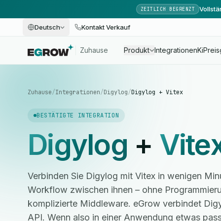
Vollst
ZEITLICH BEGRENZT
Deutsch
Kontakt Verkauf
Zuhause
Produkt
Integrationen
Ki
Preis
Zuhause
/
Integrationen
/
Digylog
/
Digylog + Vitex
BESTÄTIGTE INTEGRATION
Digylog
+
Vite
Verbinden Sie Digylog mit Vitex in wenigen Min
Workflow zwischen ihnen – ohne Programmieru
komplizierte Middleware. eGrow verbindet Digy
API. Wenn also in einer Anwendung etwas passi