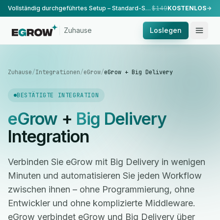
Vollständig durchgeführtes Setup – Standard-Setup, durchgeführt von unserem Team.
$149
KOSTENLOS
Zuhause
Loslegen
Zuhause
/
Integrationen
/
eGrow
/
eGrow + Big Delivery
BESTÄTIGTE INTEGRATION
eGrow
+
Big Delivery
Integration
Verbinden Sie eGrow mit Big Delivery in wenigen
Minuten und automatisieren Sie jeden Workflow
zwischen ihnen – ohne Programmierung, ohne
Entwickler und ohne komplizierte Middleware.
eGrow verbindet eGrow und Big Delivery über