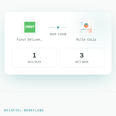
ÜBER EGROW
First Delivery Group
Mille CoLis
1
3
AUSLÖSER
AKTIONEN
BEISPIEL-WORKFLOWS