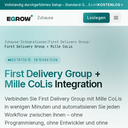
Vollständig durchgeführtes Setup – Standard-Setup, durchgeführt von unserem Team.
$149
KOSTENLOS
Zuhause
Loslegen
Zuhause
/
Integrationen
/
First Delivery Group
/
First Delivery Group + Mille CoLis
BESTÄTIGTE INTEGRATION
First Delivery Group
+
Mille CoLis
Integration
Verbinden Sie First Delivery Group mit Mille CoLis
in wenigen Minuten und automatisieren Sie jeden
Workflow zwischen ihnen – ohne
Programmierung, ohne Entwickler und ohne