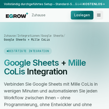
Vollständig durchgeführtes Setup – Standard-Setup, durchgeführt von unserem Team.
$149
KOSTENLOS
Zuhause
Loslegen
Zuhause
/
Integrationen
/
Google Sheets
/
Google Sheets + Mille CoLis
BESTÄTIGTE INTEGRATION
Google Sheets
+
Mille
CoLis
Integration
Verbinden Sie Google Sheets mit Mille CoLis in
wenigen Minuten und automatisieren Sie jeden
Workflow zwischen ihnen – ohne
Programmierung, ohne Entwickler und ohne