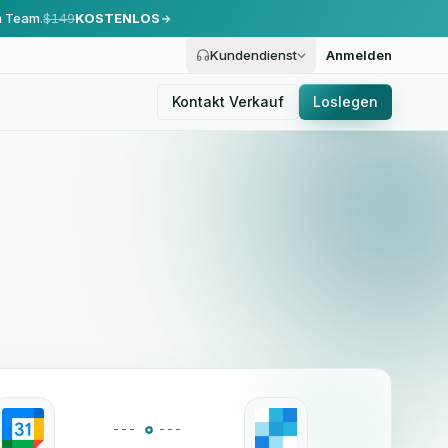
m Team.
$149
KOSTENLOS
Kundendienst
Anmelden
Kontakt Verkauf
Loslegen