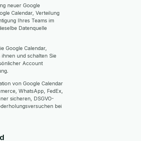
ung neuer Google
gle Calendar, Verteilung
htigung Ihres Teams im
dieselbe Datenquelle
Sie Google Calendar,
 ihnen und schalten Sie
rsönlicher Account
ung.
ation von Google Calendar
mmerce, WhatsApp, FedEx,
einer sicheren, DSGVO-
ederholungsversuchen bei
id