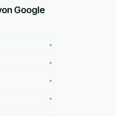
 von Google
+
+
+
+