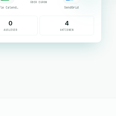
ÜBER EGROW
Google Calendar
SendGrid
0
4
AUSLÖSER
AKTIONEN