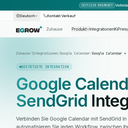
Vollst
ZEITLICH BEGRENZT
Deutsch
Kontakt Verkauf
Zuhause
Produkt
Integrationen
Ki
Preis
Zuhause
/
Integrationen
/
Google Calendar
/
Google Calendar + 
BESTÄTIGTE INTEGRATION
Google Calend
SendGrid
Integ
Verbinden Sie Google Calendar mit SendGrid i
automatisieren Sie jeden Workflow zwischen i