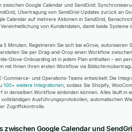
n zwischen Google Calendar und SendGrid: Synchronisier
endGrid, Übertragung von SendGrid-Updates zurück an Goo
gle Calendar auf mehrere Aktionen in SendGrid, Benachric
e Vereinheitlichung von Kundendaten, damit beide Systeme 
a 5 Minuten. Registrieren Sie sich bei eGrow, autorisieren 
, erstellen Sie per Drag-and-Drop einen Workflow zwischen
hite-Glove-Onboarding ist in jedem Plan enthalten – ein pe
m mit Ihnen Ihren ersten Workflow via Bildschirmübertrag
 E-Commerce- und Operations-Teams entwickelt: Die Integr
zu
100+ weitere Integrationen
, sodass Sie Shopify, WooCo
f in denselben Workflow einbinden können. Alles läuft in 
ollständigen Ausführungsprotokollen, automatischen Wi
r Zugriffskontrolle.
s zwischen Google Calendar und SendGr