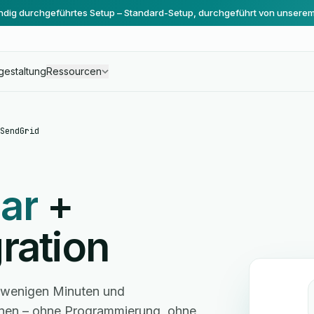
ändig durchgeführtes Setup – Standard-Setup, durchgeführt von unsere
gestaltung
Ressourcen
SendGrid
ar
+
ration
n wenigen Minuten und
hnen – ohne Programmierung, ohne