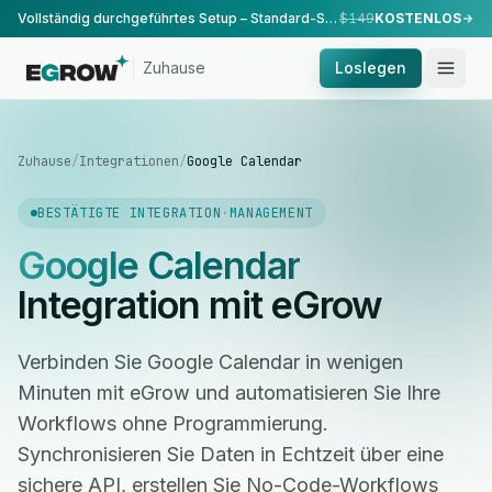
Vollständig durchgeführtes Setup – Standard-Setup, durchgeführt von unserem Team.
$149
KOSTENLOS
Zuhause
Loslegen
Zuhause
/
Integrationen
/
Google Calendar
BESTÄTIGTE INTEGRATION
·
MANAGEMENT
Google Calendar
Integration mit eGrow
Verbinden Sie Google Calendar in wenigen
Minuten mit eGrow und automatisieren Sie Ihre
Workflows ohne Programmierung.
Synchronisieren Sie Daten in Echtzeit über eine
sichere API, erstellen Sie No-Code-Workflows