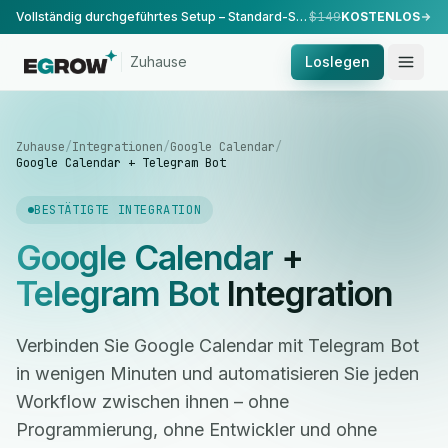
Vollständig durchgeführtes Setup – Standard-Setup, durchgeführt von unserem Team.
$149
KOSTENLOS
Zuhause
Loslegen
Zuhause
/
Integrationen
/
Google Calendar
/
Google Calendar + Telegram Bot
BESTÄTIGTE INTEGRATION
Google Calendar
+
Telegram Bot
Integration
Verbinden Sie Google Calendar mit Telegram Bot
in wenigen Minuten und automatisieren Sie jeden
Workflow zwischen ihnen – ohne
Programmierung, ohne Entwickler und ohne