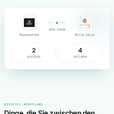
ÜBER EGROW
Mazacourses
Mille CoLis
2
4
AUSLÖSER
AKTIONEN
BEISPIEL-WORKFLOWS
Dinge, die Sie zwischen den