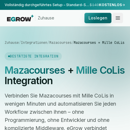
Vollständig durchgeführtes Setup – Standard-Setup, durchgeführt von unserem Team.
$149
KOSTENLOS
Zuhause
Loslegen
Zuhause
/
Integrationen
/
Mazacourses
/
Mazacourses + Mille CoLis
BESTÄTIGTE INTEGRATION
Mazacourses
+
Mille CoLis
Integration
Verbinden Sie Mazacourses mit Mille CoLis in
wenigen Minuten und automatisieren Sie jeden
Workflow zwischen ihnen – ohne
Programmierung, ohne Entwickler und ohne
komplizierte Middleware. eGrow verbindet