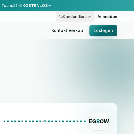
m Team.
$149
KOSTENLOS
Kundendienst
Anmelden
Kontakt Verkauf
Loslegen
EG
R
OW