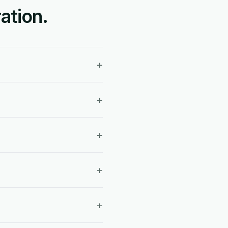
ation.
+
+
+
+
+