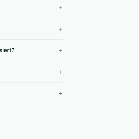
+
+
+
siert?
+
+