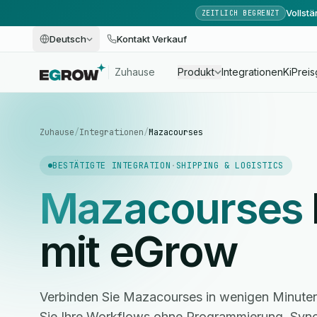
Vollst
ZEITLICH BEGRENZT
Deutsch
Kontakt Verkauf
Zuhause
Produkt
Integrationen
Ki
Preis
Zuhause
/
Integrationen
/
Mazacourses
BESTÄTIGTE INTEGRATION
·
SHIPPING & LOGISTICS
Mazacourses
mit eGrow
Verbinden Sie Mazacourses in wenigen Minuten
Sie Ihre Workflows ohne Programmierung. Synch