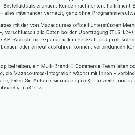
– Bestellaktualisierungen, Kundennachrichten, Fulfillment-E
– alles miteinander vernetzt, ganz ohne Programmieraufw
rses mit der von Mazacourses offiziell unterstützten Me
, verschlüsselt alle Daten bei der Übertragung (TLS 1.2+)
 API-Aufrufe mit exponentiellem Back-off und protokollier
ebuggen oder erneut ausführen können. Verbindungen könn
shop betreiben, ein Multi-Brand-E-Commerce-Team leiten od
, die Mazacourses-Integration wächst mit Ihnen – verbin
he, leiten Sie Automatisierungen pro Konto weiter und vere
shboard von eGrow.