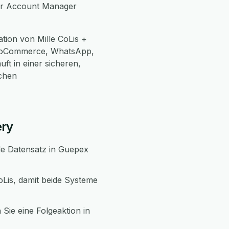
her Account Manager
tion von Mille CoLis +
WooCommerce, WhatsApp,
ft in einer sicheren,
chen
ery
nde Datensatz in Guepex
oLis, damit beide Systeme
 Sie eine Folgeaktion in