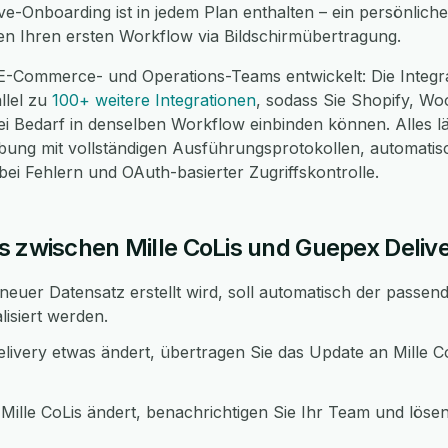
ve-Onboarding ist in jedem Plan enthalten – ein persönlic
nen Ihren ersten Workflow via Bildschirmübertragung.
E-Commerce- und Operations-Teams entwickelt: Die Integra
llel zu
100+ weitere Integrationen
, sodass Sie Shopify, 
 Bedarf in denselben Workflow einbinden können. Alles läu
g mit vollständigen Ausführungsprotokollen, automatis
i Fehlern und OAuth-basierter Zugriffskontrolle.
s zwischen Mille CoLis und Guepex Deliv
neuer Datensatz erstellt wird, soll automatisch der passe
lisiert werden.
ivery etwas ändert, übertragen Sie das Update an Mille C
Mille CoLis ändert, benachrichtigen Sie Ihr Team und lösen