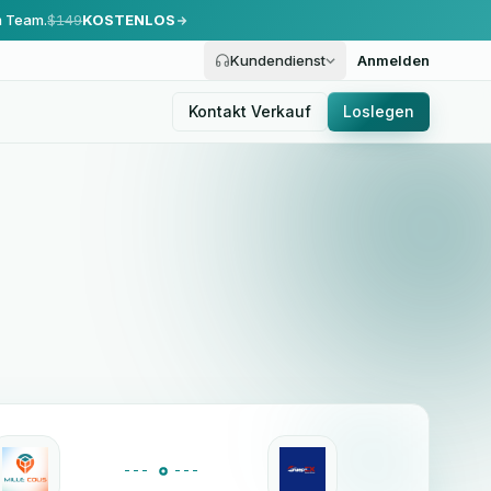
m Team.
$149
KOSTENLOS
Kundendienst
Anmelden
Kontakt Verkauf
Loslegen