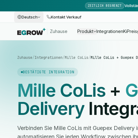
Vollst
ZEITLICH BEGRENZT
Deutsch
Kontakt Verkauf
Zuhause
Produkt
Integrationen
Ki
Preis
Zuhause
/
Integrationen
/
Mille CoLis
/
Mille CoLis + Guepex D
BESTÄTIGTE INTEGRATION
Mille CoLis
+
G
Delivery
Integr
Verbinden Sie Mille CoLis mit Guepex Delivery
automatisieren Sie jeden Workflow zwischen i