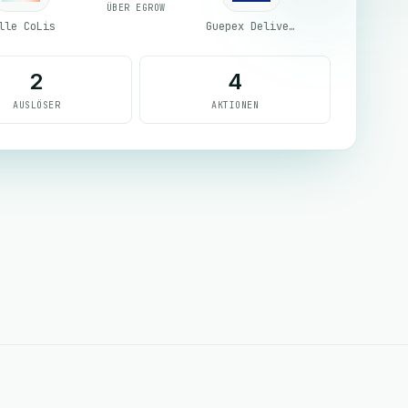
ÜBER EGROW
lle CoLis
Guepex Delivery
2
4
AUSLÖSER
AKTIONEN