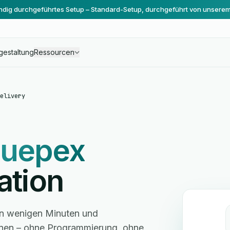
ändig durchgeführtes Setup – Standard-Setup, durchgeführt von unsere
gestaltung
Ressourcen
elivery
uepex
ation
 in wenigen Minuten und
hnen – ohne Programmierung, ohne