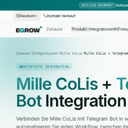
Vollst
ZEITLICH BEGRENZT
Deutsch
Kontakt Verkauf
Zuhause
Produkt
Integrationen
Ki
Preis
Zuhause
/
Integrationen
/
Mille CoLis
/
Mille CoLis + Telegram
BESTÄTIGTE INTEGRATION
Mille CoLis
+
T
Bot
Integration
Verbinden Sie Mille CoLis mit Telegram Bot in
automatisieren Sie jeden Workflow zwischen i