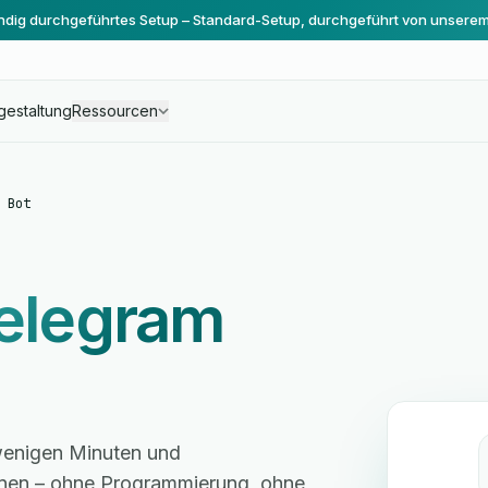
ändig durchgeführtes Setup – Standard-Setup, durchgeführt von unsere
gestaltung
Ressourcen
 Bot
elegram
 wenigen Minuten und
hnen – ohne Programmierung, ohne