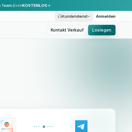
m Team.
$149
KOSTENLOS
Kundendienst
Anmelden
Kontakt Verkauf
Loslegen