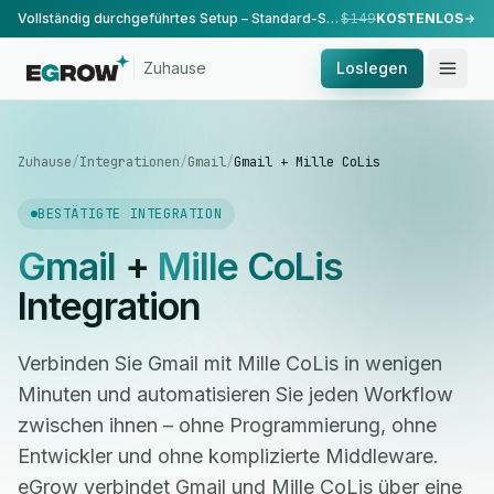
Vollständig durchgeführtes Setup – Standard-Setup, durchgeführt von unserem Team.
$149
KOSTENLOS
Zuhause
Loslegen
Zuhause
/
Integrationen
/
Gmail
/
Gmail + Mille CoLis
BESTÄTIGTE INTEGRATION
Gmail
+
Mille CoLis
Integration
Verbinden Sie Gmail mit Mille CoLis in wenigen
Minuten und automatisieren Sie jeden Workflow
zwischen ihnen – ohne Programmierung, ohne
Entwickler und ohne komplizierte Middleware.
eGrow verbindet Gmail und Mille CoLis über eine