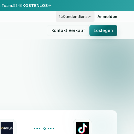
m Team.
$149
KOSTENLOS
Kundendienst
Anmelden
Kontakt Verkauf
Loslegen