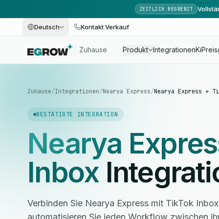
Vollst
ZEITLICH BEGRENZT
Deutsch
Kontakt Verkauf
Zuhause
Produkt
Integrationen
Ki
Preis
Zuhause
/
Integrationen
/
Nearya Express
/
Nearya Express + Ti
BESTÄTIGTE INTEGRATION
Nearya Expres
Inbox
Integrati
Verbinden Sie Nearya Express mit TikTok Inbo
automatisieren Sie jeden Workflow zwischen i