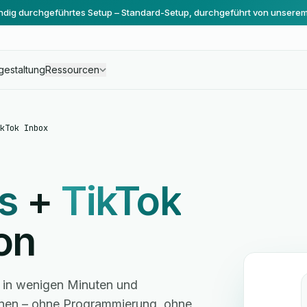
ändig durchgeführtes Setup – Standard-Setup, durchgeführt von unsere
gestaltung
Ressourcen
kTok Inbox
s
+
TikTok
on
x in wenigen Minuten und
hnen – ohne Programmierung, ohne