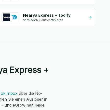
Nearya Express + Todify
Verbinden & Automatisieren
rya Express +
Tok Inbox
über die No-
len Sie einen Auslöser in
u – und eGrow hält beide