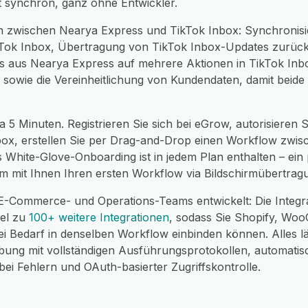
t synchron, ganz ohne Entwickler.
n zwischen Nearya Express und TikTok Inbox: Synchronis
kTok Inbox, Übertragung von TikTok Inbox-Updates zurüc
ses aus Nearya Express auf mehrere Aktionen in TikTok Inb
 sowie die Vereinheitlichung von Kundendaten, damit beide
a 5 Minuten. Registrieren Sie sich bei eGrow, autorisieren 
nbox, erstellen Sie per Drag-and-Drop einen Workflow zwis
es White-Glove-Onboarding ist in jedem Plan enthalten – ei
m mit Ihnen Ihren ersten Workflow via Bildschirmübertrag
 E-Commerce- und Operations-Teams entwickelt: Die Integr
lel zu
100+ weitere Integrationen
, sodass Sie Shopify, W
 Bedarf in denselben Workflow einbinden können. Alles läu
g mit vollständigen Ausführungsprotokollen, automatis
i Fehlern und OAuth-basierter Zugriffskontrolle.