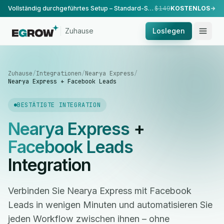
Vollständig durchgeführtes Setup – Standard-Setup, durchgeführt von unserem Team.
$149
KOSTENLOS
Zuhause
Loslegen
Zuhause
/
Integrationen
/
Nearya Express
/
Nearya Express + Facebook Leads
BESTÄTIGTE INTEGRATION
Nearya Express
+
Facebook Leads
Integration
Verbinden Sie Nearya Express mit Facebook
Leads in wenigen Minuten und automatisieren Sie
jeden Workflow zwischen ihnen – ohne