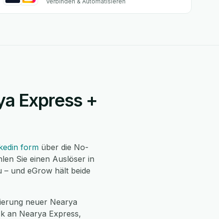
Verbinden & Automatisieren
rya Express +
kedin form
über die No-
len Sie einen Auslöser in
u – und eGrow hält beide
sierung neuer Nearya
ck an Nearya Express,