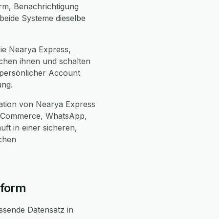
orm, Benachrichtigung
 beide Systeme dieselbe
Sie Nearya Express,
schen ihnen und schalten
n persönlicher Account
ung.
ation von Nearya Express
ooCommerce, WhatsApp,
ft in einer sicheren,
chen
 form
assende Datensatz in