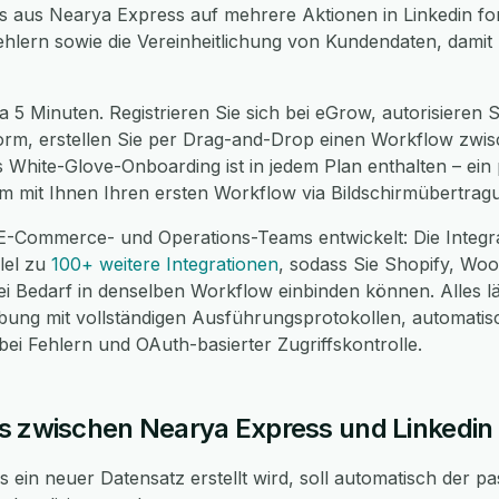
ses aus Nearya Express auf mehrere Aktionen in Linkedin f
ehlern sowie die Vereinheitlichung von Kundendaten, damit
a 5 Minuten. Registrieren Sie sich bei eGrow, autorisieren 
 form, erstellen Sie per Drag-and-Drop einen Workflow zwi
es White-Glove-Onboarding ist in jedem Plan enthalten – ei
m mit Ihnen Ihren ersten Workflow via Bildschirmübertrag
 E-Commerce- und Operations-Teams entwickelt: Die Integr
llel zu
100+ weitere Integrationen
, sodass Sie Shopify, W
 Bedarf in denselben Workflow einbinden können. Alles läu
g mit vollständigen Ausführungsprotokollen, automatis
i Fehlern und OAuth-basierter Zugriffskontrolle.
s zwischen Nearya Express und Linkedin
ein neuer Datensatz erstellt wird, soll automatisch der p