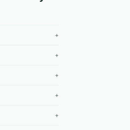
+
+
+
+
+