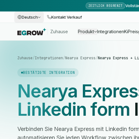
Vollst
ZEITLICH BEGRENZT
Deutsch
Kontakt Verkauf
Zuhause
Produkt
Integrationen
Ki
Preis
Zuhause
/
Integrationen
/
Nearya Express
/
Nearya Express + Li
BESTÄTIGTE INTEGRATION
Nearya Expres
Linkedin form
I
Verbinden Sie Nearya Express mit Linkedin for
automatisieren Sie jeden Workflow zwischen i