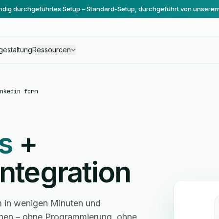
ändig durchgeführtes Setup – Standard-Setup, durchgeführt von unsere
gestaltung
Ressourcen
nkedin form
s
+
ntegration
m in wenigen Minuten und
hnen – ohne Programmierung, ohne