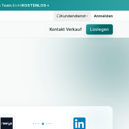
m Team.
$149
KOSTENLOS
Kundendienst
Anmelden
Kontakt Verkauf
Loslegen