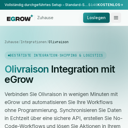
Vollständig durchgeführtes Setup – Standard-Setup, durchgeführt von unserem Team.
$149
KOSTENLOS
Zuhause
Loslegen
Zuhause
/
Integrationen
/
Olivraison
BESTÄTIGTE INTEGRATION
·
SHIPPING & LOGISTICS
Olivraison
Integration mit
eGrow
Verbinden Sie Olivraison in wenigen Minuten mit
eGrow und automatisieren Sie Ihre Workflows
ohne Programmierung. Synchronisieren Sie Daten
in Echtzeit über eine sichere API, erstellen Sie No-
Code-Workflows und lösen Sie Aktionen in Ihrem