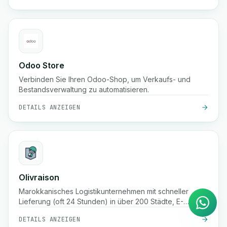
Odoo Store
Verbinden Sie Ihren Odoo-Shop, um Verkaufs- und
Bestandsverwaltung zu automatisieren.
DETAILS ANZEIGEN
KI Agent
Sofortige Antworten auf
Olivraison
WhatsApp
Marokkanisches Logistikunternehmen mit schneller
Lieferung (oft 24 Stunden) in über 200 Städte, E-
Commerce-Fulfillment, Echtzeit-Paketverfolgung,
DETAILS ANZEIGEN
Nachnahmeservice und Lagerdienstleistungen