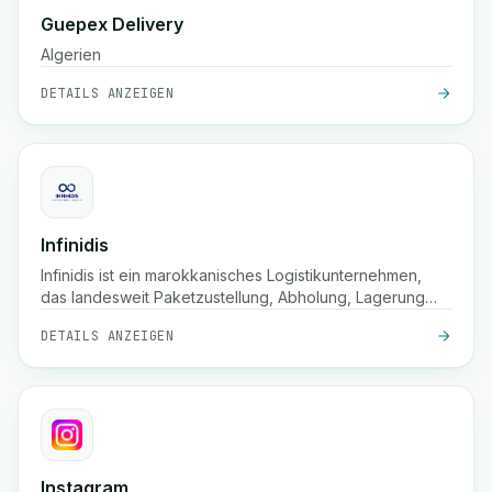
Guepex Delivery
Algerien
DETAILS ANZEIGEN
Infinidis
Infinidis ist ein marokkanisches Logistikunternehmen,
das landesweit Paketzustellung, Abholung, Lagerung
und Nachnahmeservices anbietet, mit schnellen
DETAILS ANZEIGEN
Versandoptionen wie 24-Stunden-Lieferung und
Echtzeit-Tracking.
Instagram