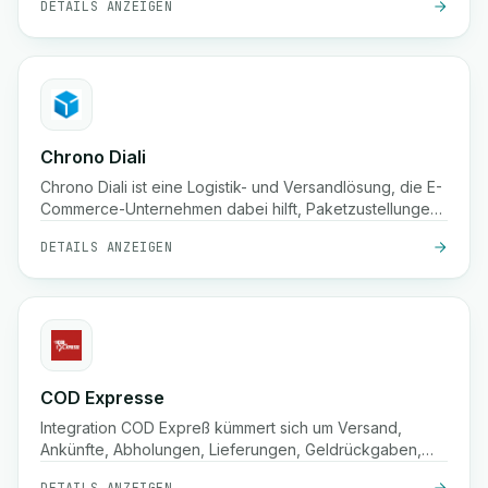
DETAILS ANZEIGEN
Tracking und Lagerlösungen
Chrono Diali
Chrono Diali ist eine Logistik- und Versandlösung, die E-
Commerce-Unternehmen dabei hilft, Paketzustellungen
zu verwalten, Sendungen in Echtzeit zu verfolgen und
DETAILS ANZEIGEN
ihre Erfüllungsprozesse mit Leichtigkeit zu optimieren.
COD Expresse
Integration COD Expreß kümmert sich um Versand,
Ankünfte, Abholungen, Lieferungen, Geldrückgaben,
Bestätigungen und Lagerung.