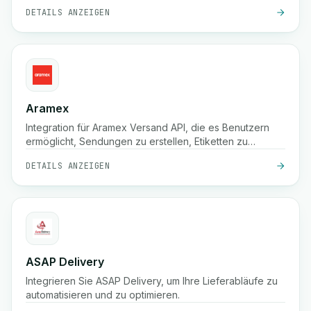
Auflistung von Tarifen usw.
DETAILS ANZEIGEN
Aramex
Integration für Aramex Versand API, die es Benutzern
ermöglicht, Sendungen zu erstellen, Etiketten zu
drucken, Abholungen zu erstellen/abbrechen und
DETAILS ANZEIGEN
Lieferungen zu planen.
ASAP Delivery
Integrieren Sie ASAP Delivery, um Ihre Lieferabläufe zu
automatisieren und zu optimieren.