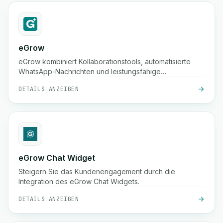
eGrow
eGrow kombiniert Kollaborationstools, automatisierte
WhatsApp-Nachrichten und leistungsfähige
Arbeitsabläufe in einer integrierten Plattform, um E-
DETAILS ANZEIGEN
Commerce-Unternehmen dabei zu helfen zu wachsen,
Kunden zu binden und den Betrieb nahtlos zu
verwalten.
eGrow Chat Widget
Steigern Sie das Kundenengagement durch die
Integration des eGrow Chat Widgets.
DETAILS ANZEIGEN