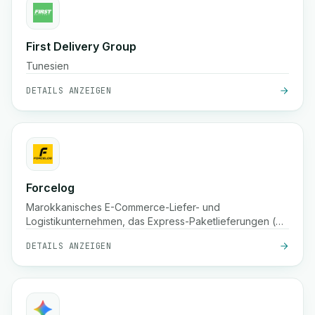
First Delivery Group
Tunesien
DETAILS ANZEIGEN
Forcelog
Marokkanisches E-Commerce-Liefer- und
Logistikunternehmen, das Express-Paketlieferungen (oft
24 Stunden in Großstädten, 48 Stunden in kleineren
DETAILS ANZEIGEN
Städten), kostenlose Abholung, Lagerung, Verpackung
und Sendungsverfolgung im ganzen Land anbietet