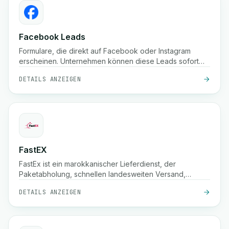
Facebook Leads
Formulare, die direkt auf Facebook oder Instagram
erscheinen. Unternehmen können diese Leads sofort
sammeln.
DETAILS ANZEIGEN
FastEX
FastEx ist ein marokkanischer Lieferdienst, der
Paketabholung, schnellen landesweiten Versand,
Nachnahme und Echtzeit-Tracking für Unternehmen und
DETAILS ANZEIGEN
Online-Shops anbietet.