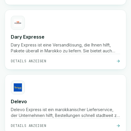
Dary Expresse
Dary Express ist eine Versandlösung, die Ihnen hilft,
Pakete überall in Marokko zu liefern. Sie bietet auch
eine fortschrittliche Plattform, um Ihren Shop einfach zu
DETAILS ANZEIGEN
verwalten und bietet viele zusätzliche Vorteile.
Delevo
Delevo Express ist ein marokkanischer Lieferservice,
der Unternehmen hilft, Bestellungen schnell stadtweit zu
versenden. Der Fokus liegt auf Nachnahme, schneller
DETAILS ANZEIGEN
Abfertigung und zuverlässiger Zustellung auf der letzten