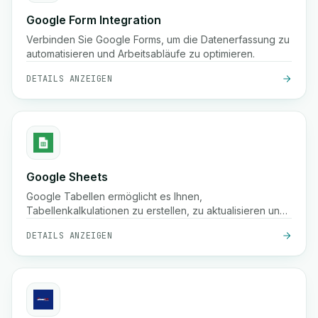
Google Form Integration
Verbinden Sie Google Forms, um die Datenerfassung zu
automatisieren und Arbeitsabläufe zu optimieren.
DETAILS ANZEIGEN
Google Sheets
Google Tabellen ermöglicht es Ihnen,
Tabellenkalkulationen zu erstellen, zu aktualisieren und
zu organisieren, die Dateneingabe zu automatisieren
DETAILS ANZEIGEN
und Informationen über Ihre Arbeitsabläufe hinweg zu
synchronisieren, um die Zusammenarbeit und die
Erkenntnisse zu verbessern.