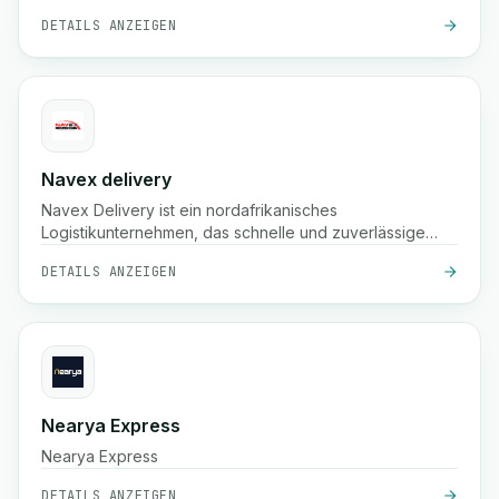
DETAILS ANZEIGEN
Navex delivery
Navex Delivery ist ein nordafrikanisches
Logistikunternehmen, das schnelle und zuverlässige
Paketzustellservices anbietet, einschließlich Abholung,
DETAILS ANZEIGEN
nationalem Versand und Echtzeit-Tracking für E-
Commerce und Unternehmen.
Nearya Express
Nearya Express
DETAILS ANZEIGEN