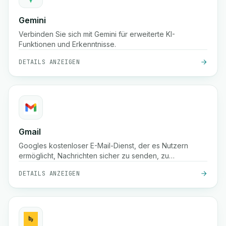
Gemini
Verbinden Sie sich mit Gemini für erweiterte KI-
Funktionen und Erkenntnisse.
DETAILS ANZEIGEN
Gmail
Googles kostenloser E-Mail-Dienst, der es Nutzern
ermöglicht, Nachrichten sicher zu senden, zu
empfangen und zu organisieren, mit leistungsstarkem
DETAILS ANZEIGEN
Spam-Schutz, Suchfunktion und Integration in Google
Workspace-Tools.