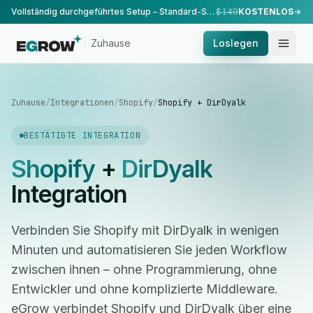
Vollständig durchgeführtes Setup – Standard-Setup, durchgeführt von unserem Team.
$149
KOSTENLOS
Zuhause
Loslegen
Zuhause
/
Integrationen
/
Shopify
/
Shopify + DirDyalk
BESTÄTIGTE INTEGRATION
Shopify
+
DirDyalk
Integration
Verbinden Sie Shopify mit DirDyalk in wenigen
Minuten und automatisieren Sie jeden Workflow
zwischen ihnen – ohne Programmierung, ohne
Entwickler und ohne komplizierte Middleware.
eGrow verbindet Shopify und DirDyalk über eine