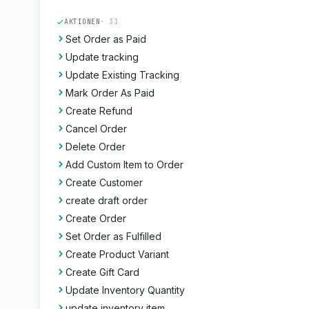
AKTIONEN
· 33
Set Order as Paid
Update tracking
Update Existing Tracking
Mark Order As Paid
Create Refund
Cancel Order
Delete Order
Add Custom Item to Order
Create Customer
create draft order
Create Order
Set Order as Fulfilled
Create Product Variant
Create Gift Card
Update Inventory Quantity
update inventory item