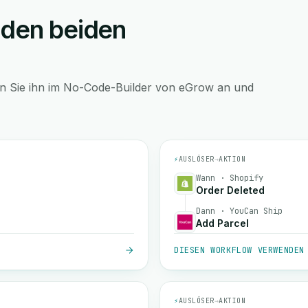
 den beiden
en Sie ihn im No-Code-Builder von eGrow an und
⚡
AUSLÖSER
→
AKTION
Wann · Shopify
Order Deleted
Dann · YouCan Ship
Add Parcel
DIESEN WORKFLOW VERWENDEN
⚡
AUSLÖSER
→
AKTION