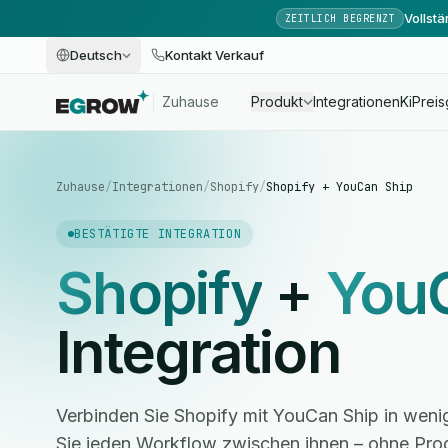
Vollst
ZEITLICH BEGRENZT
Deutsch
Kontakt Verkauf
Zuhause
Produkt
Integrationen
Ki
Preis
Zuhause
/
Integrationen
/
Shopify
/
Shopify + YouCan Ship
BESTÄTIGTE INTEGRATION
Shopify
+
You
Integration
Verbinden Sie Shopify mit YouCan Ship in weni
Sie jeden Workflow zwischen ihnen – ohne Pro