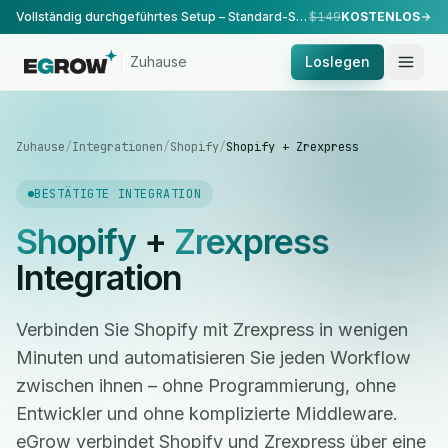
Vollständig durchgeführtes Setup – Standard-Setup, durchgeführt von unserem Team.
$149
KOSTENLOS
Zuhause
Loslegen
Zuhause
/
Integrationen
/
Shopify
/
Shopify + Zrexpress
BESTÄTIGTE INTEGRATION
Shopify
+
Zrexpress
Integration
Verbinden Sie Shopify mit Zrexpress in wenigen
Minuten und automatisieren Sie jeden Workflow
zwischen ihnen – ohne Programmierung, ohne
Entwickler und ohne komplizierte Middleware.
eGrow verbindet Shopify und Zrexpress über eine