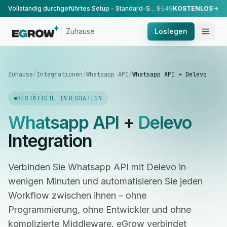
Vollständig durchgeführtes Setup – Standard-Setup, durchgeführt von unserem Team.
$149
KOSTENLOS
Zuhause
Loslegen
Zuhause
/
Integrationen
/
Whatsapp API
/
Whatsapp API + Delevo
BESTÄTIGTE INTEGRATION
Whatsapp API
+
Delevo
Integration
Verbinden Sie Whatsapp API mit Delevo in
wenigen Minuten und automatisieren Sie jeden
Workflow zwischen ihnen – ohne
Programmierung, ohne Entwickler und ohne
komplizierte Middleware. eGrow verbindet