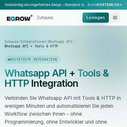
Vollständig durchgeführtes Setup – Standard-Setup, durchgeführt von unserem Team.
$149
KOSTENLOS
Zuhause
Loslegen
Zuhause
/
Integrationen
/
Whatsapp API
/
Whatsapp API + Tools & HTTP
BESTÄTIGTE INTEGRATION
Whatsapp API
+
Tools &
HTTP
Integration
Verbinden Sie Whatsapp API mit Tools & HTTP in
wenigen Minuten und automatisieren Sie jeden
Workflow zwischen ihnen – ohne
Programmierung, ohne Entwickler und ohne