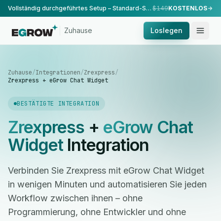
Vollständig durchgeführtes Setup – Standard-Setup, durchgeführt von unserem Team.
$149
KOSTENLOS
Zuhause
Loslegen
Zuhause
/
Integrationen
/
Zrexpress
/
Zrexpress + eGrow Chat Widget
BESTÄTIGTE INTEGRATION
Zrexpress
+
eGrow Chat
Widget
Integration
Verbinden Sie Zrexpress mit eGrow Chat Widget
in wenigen Minuten und automatisieren Sie jeden
Workflow zwischen ihnen – ohne
Programmierung, ohne Entwickler und ohne