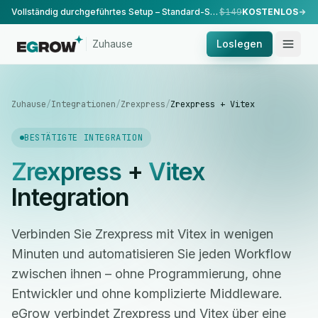
Vollständig durchgeführtes Setup – Standard-Setup, durchgeführt von unserem Team.
$149
KOSTENLOS
Zuhause
Loslegen
Zuhause
/
Integrationen
/
Zrexpress
/
Zrexpress + Vitex
BESTÄTIGTE INTEGRATION
Zrexpress
+
Vitex
Integration
Verbinden Sie Zrexpress mit Vitex in wenigen
Minuten und automatisieren Sie jeden Workflow
zwischen ihnen – ohne Programmierung, ohne
Entwickler und ohne komplizierte Middleware.
eGrow verbindet Zrexpress und Vitex über eine