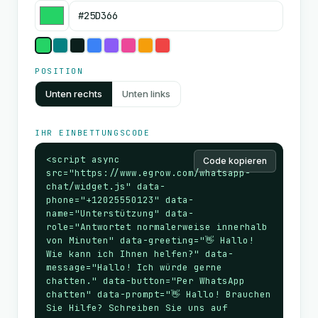
POSITION
Unten rechts
Unten links
IHR EINBETTUNGSCODE
<script async 
Code kopieren
src="https://www.egrow.com/whatsapp-
chat/widget.js" data-
phone="+12025550123" data-
name="Unterstützung" data-
role="Antwortet normalerweise innerhalb 
von Minuten" data-greeting="👋 Hallo!

Wie kann ich Ihnen helfen?" data-
message="Hallo! Ich würde gerne 
chatten." data-button="Per WhatsApp 
chatten" data-prompt="👋 Hallo! Brauchen 
Sie Hilfe? Schreiben Sie uns auf 