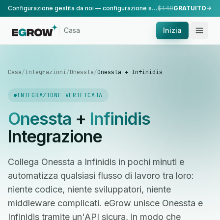
Configurazione gestita da noi — configurazione standard, eseguita dal nostro team.
$149
GRATUITO
Casa
Inizia
Casa
/
Integrazioni
/
Onessta
/
Onessta + Infinidis
INTEGRAZIONE VERIFICATA
Onessta
+
Infinidis
Integrazione
Collega Onessta a Infinidis in pochi minuti e
automatizza qualsiasi flusso di lavoro tra loro:
niente codice, niente sviluppatori, niente
middleware complicati. eGrow unisce Onessta e
Infinidis tramite un'API sicura, in modo che