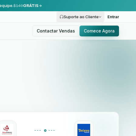
equipe.
$149
GRÁTIS
Suporte ao Cliente
Entrar
Contactar Vendas
Comece Agora