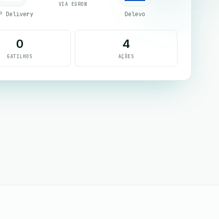
VIA EGROW
P Delivery
Delevo
0
4
GATILHOS
AÇÕES