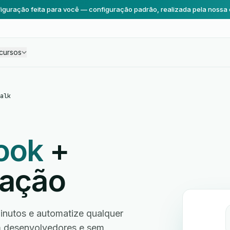
iguração feita para você — configuração padrão, realizada pela nossa 
cursos
alk
ook
+
ração
nutos e automatize qualquer
em desenvolvedores e sem