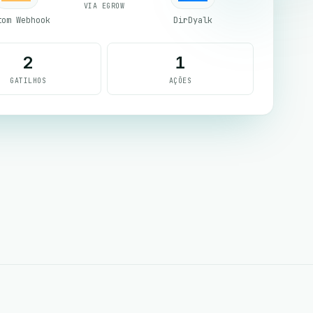
VIA EGROW
tom Webhook
DirDyalk
2
1
GATILHOS
AÇÕES