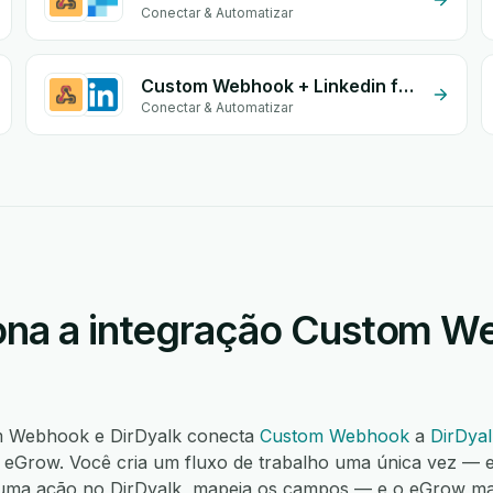
Conectar & Automatizar
Custom Webhook + Linkedin form
Conectar & Automatizar
na a integração Custom W
om Webhook e DirDyalk conecta
Custom Webhook
a
DirDyal
eGrow. Você cria um fluxo de trabalho uma única vez — e
uma ação no DirDyalk, mapeia os campos — e o eGrow m