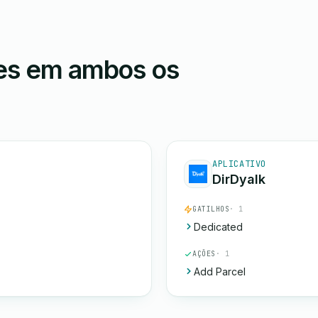
ões em ambos os
APLICATIVO
DirDyalk
GATILHOS
· 1
Dedicated
AÇÕES
· 1
Add Parcel