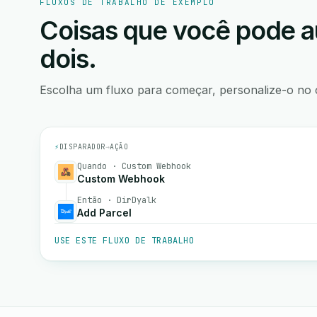
FLUXOS DE TRABALHO DE EXEMPLO
Coisas que você pode a
dois.
Escolha um fluxo para começar, personalize-o no 
⚡
DISPARADOR
→
AÇÃO
Quando · Custom Webhook
Custom Webhook
Então · DirDyalk
Add Parcel
USE ESTE FLUXO DE TRABALHO