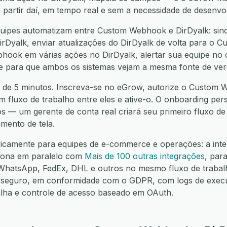
a partir daí, em tempo real e sem a necessidade de desenvo
uipes automatizam entre Custom Webhook e DirDyalk: sinc
yalk, enviar atualizações do DirDyalk de volta para o Cu
ook em várias ações no DirDyalk, alertar sua equipe no c
nte para que ambos os sistemas vejam a mesma fonte de ver
 de 5 minutos. Inscreva-se no eGrow, autorize o Custom 
um fluxo de trabalho entre eles e ative-o. O onboarding per
os — um gerente de conta real criará seu primeiro fluxo d
mento de tela.
ificamente para equipes de e-commerce e operações: a int
iona em paralelo com
Mais de 100 outras integrações
, par
hatsApp, FedEx, DHL e outros no mesmo fluxo de trabalh
seguro, em conformidade com o GDPR, com logs de execuç
alha e controle de acesso baseado em OAuth.