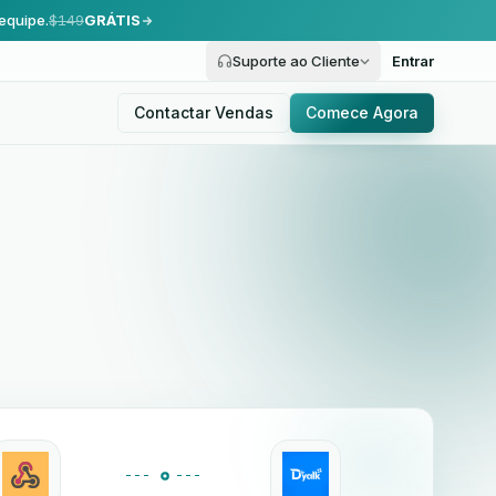
equipe.
$149
GRÁTIS
Suporte ao Cliente
Entrar
Contactar Vendas
Comece Agora