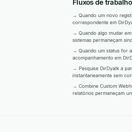
Fluxos de trabalh
→ Quando um novo registr
correspondente em DirDya
→ Quando algo mudar em D
sistemas permaneçam sinc
→ Quando um status for a
acompanhamento em DirD
→ Pesquise DirDyalk a pa
instantaneamente sem con
→ Combine Custom Webhook
relatórios permaneçam uni