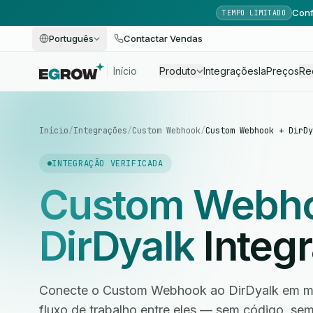
Conf
TEMPO LIMITADO
Português
Contactar Vendas
Início
Produto
Integrações
Ia
Preços
Re
Início
/
Integrações
/
Custom Webhook
/
Custom Webhook + DirDy
INTEGRAÇÃO VERIFICADA
Custom Webh
DirDyalk
Integ
Conecte o Custom Webhook ao DirDyalk em mi
fluxo de trabalho entre eles — sem código, s