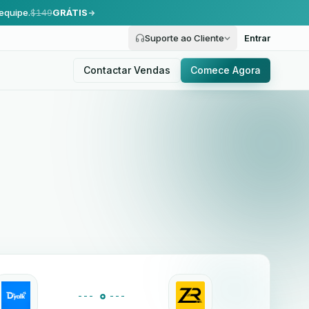
equipe.
$149
GRÁTIS
Suporte ao Cliente
Entrar
Contactar Vendas
Comece Agora