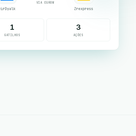
VIA EGROW
DirDyalk
Zrexpress
1
3
GATILHOS
AÇÕES