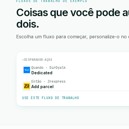
FLUXOS DE TRABALHO DE EXEMPLO
Coisas que você pode a
dois.
Escolha um fluxo para começar, personalize-o no 
⚡
DISPARADOR
→
AÇÃO
Quando · DirDyalk
Dedicated
Então · Zrexpress
Add parcel
USE ESTE FLUXO DE TRABALHO