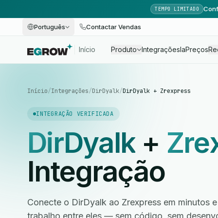
Conf
TEMPO LIMITADO
Português
Contactar Vendas
Início
Produto
Integrações
Ia
Preços
Re
Início
/
Integrações
/
DirDyalk
/
DirDyalk + Zrexpress
INTEGRAÇÃO VERIFICADA
DirDyalk
+
Zre
Integração
Conecte o DirDyalk ao Zrexpress em minutos e
trabalho entre eles — sem código, sem desen