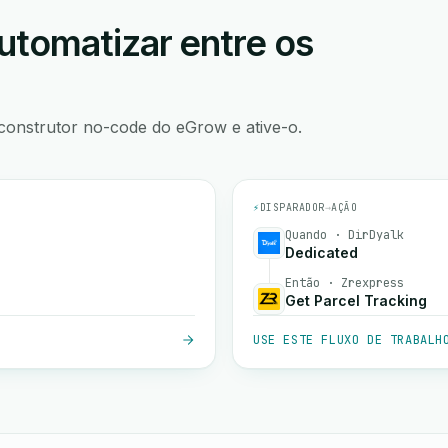
utomatizar entre os
construtor no-code do eGrow e ative-o.
⚡
DISPARADOR
→
AÇÃO
Quando · DirDyalk
Dedicated
Então · Zrexpress
Get Parcel Tracking
USE ESTE FLUXO DE TRABALH