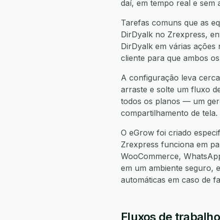
daí, em tempo real e sem 
Tarefas comuns que as equ
DirDyalk no Zrexpress, env
DirDyalk em várias ações 
cliente para que ambos os
A configuração leva cerca
arraste e solte um fluxo d
todos os planos — um gere
compartilhamento de tela.
O eGrow foi criado especi
Zrexpress funciona em p
WooCommerce, WhatsApp, 
em um ambiente seguro, e
automáticas em caso de f
Fluxos de trabalho