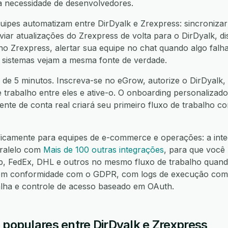
a necessidade de desenvolvedores.
ipes automatizam entre DirDyalk e Zrexpress: sincronizar
iar atualizações do Zrexpress de volta para o DirDyalk, di
no Zrexpress, alertar sua equipe no chat quando algo falha
 sistemas vejam a mesma fonte de verdade.
 de 5 minutos. Inscreva-se no eGrow, autorize o DirDyalk, 
e trabalho entre eles e ative-o. O onboarding personalizado
nte de conta real criará seu primeiro fluxo de trabalho 
ficamente para equipes de e-commerce e operações: a inte
aralelo com
Mais de 100 outras integrações
, para que você
FedEx, DHL e outros no mesmo fluxo de trabalho quando
m conformidade com o GDPR, com logs de execução compl
alha e controle de acesso baseado em OAuth.
 populares entre DirDyalk e Zrexpress