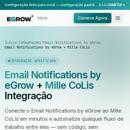
Configuração feita para você — configuração padrão, realizada pela nossa equipe.
$149
GRÁTIS
Início
Comece Agora
Início
/
Integrações
/
Email Notifications by eGrow
/
Email Notifications by eGrow + Mille CoLis
INTEGRAÇÃO VERIFICADA
Email Notifications by
eGrow
+
Mille CoLis
Integração
Conecte o Email Notifications by eGrow ao Mille
CoLis em minutos e automatize qualquer fluxo de
trabalho entre eles — sem código, sem