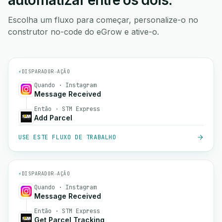
automatizar entre os dois.
Escolha um fluxo para começar, personalize-o no
construtor no-code do eGrow e ative-o.
⚡
DISPARADOR
→
AÇÃO
Quando · Instagram
Message Received
Então · STM Express
Add Parcel
USE ESTE FLUXO DE TRABALHO
⚡
DISPARADOR
→
AÇÃO
Quando · Instagram
Message Received
Então · STM Express
Get Parcel Tracking