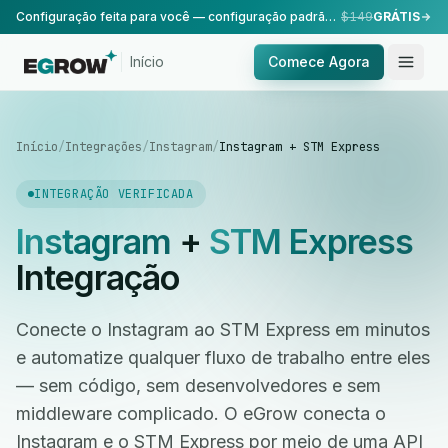
Configuração feita para você — configuração padrão, realizada pela nossa equipe.
$149
GRÁTIS
Início
Comece Agora
Início
/
Integrações
/
Instagram
/
Instagram + STM Express
INTEGRAÇÃO VERIFICADA
Instagram
+
STM Express
Integração
Conecte o Instagram ao STM Express em minutos
e automatize qualquer fluxo de trabalho entre eles
— sem código, sem desenvolvedores e sem
middleware complicado. O eGrow conecta o
Instagram e o STM Express por meio de uma API