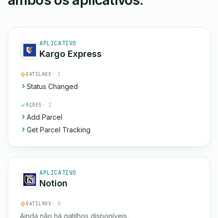
ambos os aplicativos.
APLICATIVO
Kargo Express
GATILHOS
· 1
Status Changed
AÇÕES
· 2
Add Parcel
Get Parcel Tracking
APLICATIVO
Notion
GATILHOS
· 0
Ainda não há gatilhos disponíveis.