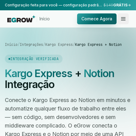
Configuração feita para você — configuração padrão, realizada pela nossa equipe.
$149
GRÁTIS
Início
Comece Agora
Início
/
Integrações
/
Kargo Express
/
Kargo Express + Notion
INTEGRAÇÃO VERIFICADA
Kargo Express
+
Notion
Integração
Conecte o Kargo Express ao Notion em minutos e
automatize qualquer fluxo de trabalho entre eles
— sem código, sem desenvolvedores e sem
middleware complicado. O eGrow conecta o
Kargo Express e o Notion por meio de uma API