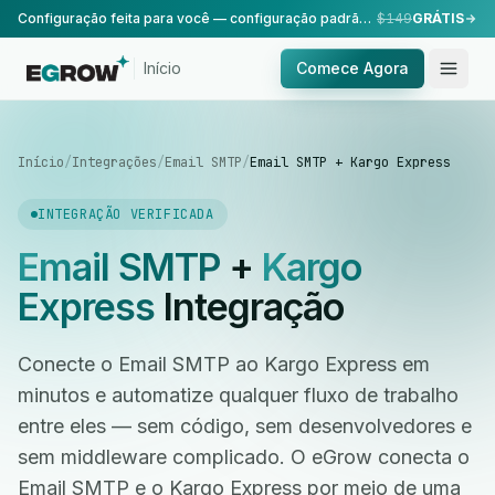
Configuração feita para você — configuração padrão, realizada pela nossa equipe.
$149
GRÁTIS
Início
Comece Agora
Início
/
Integrações
/
Email SMTP
/
Email SMTP + Kargo Express
INTEGRAÇÃO VERIFICADA
Email SMTP
+
Kargo
Express
Integração
Conecte o Email SMTP ao Kargo Express em
minutos e automatize qualquer fluxo de trabalho
entre eles — sem código, sem desenvolvedores e
sem middleware complicado. O eGrow conecta o
Email SMTP e o Kargo Express por meio de uma