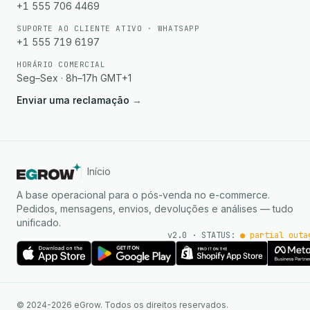
+1 555 706 4469
SUPORTE AO CLIENTE ATIVO · WHATSAPP
+1 555 719 6197
HORÁRIO COMERCIAL
Seg–Sex · 8h–17h GMT+1
Enviar uma reclamação
→
Início
A base operacional para o pós-venda no e-commerce.
Pedidos, mensagens, envios, devoluções e análises — tudo
unificado.
v2.0 · STATUS:
● partial outa
Agente de IA
Respostas instantâneas no
© 2024-2026 eGrow. Todos os direitos reservados.
WhatsApp