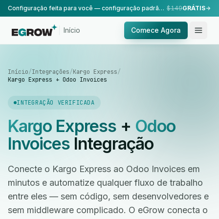
Configuração feita para você — configuração padrão, realizada pela nossa equipe.
$149
GRÁTIS
Início
Comece Agora
Início
/
Integrações
/
Kargo Express
/
Kargo Express + Odoo Invoices
INTEGRAÇÃO VERIFICADA
Kargo Express
+
Odoo
Invoices
Integração
Conecte o Kargo Express ao Odoo Invoices em
minutos e automatize qualquer fluxo de trabalho
entre eles — sem código, sem desenvolvedores e
sem middleware complicado. O eGrow conecta o