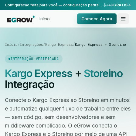
Configuração feita para você — configuração padrão, realizada pela nossa equipe.
$149
GRÁTIS
Início
Comece Agora
Início
/
Integrações
/
Kargo Express
/
Kargo Express + Storeino
INTEGRAÇÃO VERIFICADA
Kargo Express
+
Storeino
Integração
Conecte o Kargo Express ao Storeino em minutos
e automatize qualquer fluxo de trabalho entre eles
— sem código, sem desenvolvedores e sem
middleware complicado. O eGrow conecta o
Kargo Express e o Storeino por meio de uma API