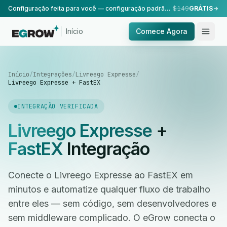
Configuração feita para você — configuração padrão, realizada pela nossa equipe.
$149
GRÁTIS
Início
Comece Agora
Início
/
Integrações
/
Livreego Expresse
/
Livreego Expresse + FastEX
INTEGRAÇÃO VERIFICADA
Livreego Expresse
+
FastEX
Integração
Conecte o Livreego Expresse ao FastEX em
minutos e automatize qualquer fluxo de trabalho
entre eles — sem código, sem desenvolvedores e
sem middleware complicado. O eGrow conecta o