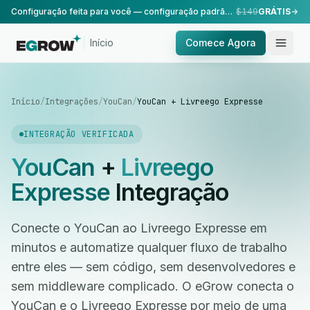
Configuração feita para você — configuração padrão, realizada pela nossa equipe.
$149
GRÁTIS
Início
Comece Agora
Início
/
Integrações
/
YouCan
/
YouCan + Livreego Expresse
INTEGRAÇÃO VERIFICADA
YouCan
+
Livreego
Expresse
Integração
Conecte o YouCan ao Livreego Expresse em
minutos e automatize qualquer fluxo de trabalho
entre eles — sem código, sem desenvolvedores e
sem middleware complicado. O eGrow conecta o
YouCan e o Livreego Expresse por meio de uma