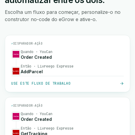
automatizar entre os dois.
Escolha um fluxo para começar, personalize-o no
construtor no-code do eGrow e ative-o.
⚡
DISPARADOR
→
AÇÃO
Quando · YouCan
Order Created
Então · Livreego Expresse
AddParcel
USE ESTE FLUXO DE TRABALHO
⚡
DISPARADOR
→
AÇÃO
Quando · YouCan
Order Created
Então · Livreego Expresse
GetTracking